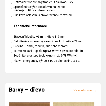
Optimální těsnost díky tmelení zasklívací lišty
Splnění náročných požadavků na těsnost
měřených
Blower door
testem
Hliníkové opláštění s provětrávanou mezerou
Technické informace
Stavební hloubka 96 mm, křídlo 110 mm
Celodřevěný vícevrstvý okenní profil o tloušťce 78 mm
Dřevina – smrk, modřín, dub nebo meranti
Termoizolační trojsklo
Ug 0,5 W/m²K
již ve standardu
Součinitel prostupu tepla oknem
U
0,78 W/m²K
w
Aktivní energetický výnos 54% ze slunečního tepla.
Barvy – dřevo
Více informací