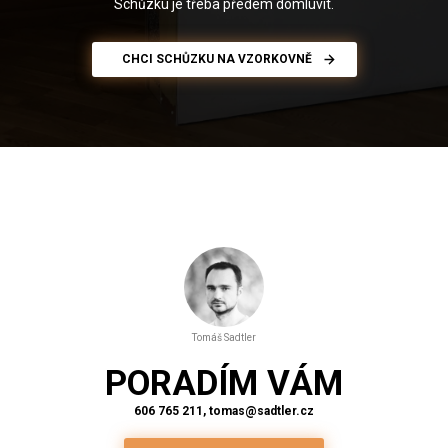
Schůzku je třeba předem domluvit.
CHCI SCHŮZKU NA VZORKOVNĚ
Tomáš Sadtler
PORADÍM VÁM
606 765 211, tomas@sadtler.cz