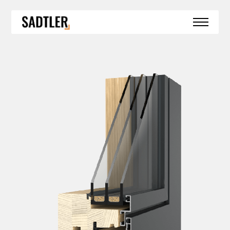
SPECIÁLNÍ KONSTRUKCE
HS PORTÁLY
BEZBARIÉROVÝ PRÁH
BEZRÁMOVÉ ZASKLENÍ
BEZRÁMOVÉ ROHOVÉ ZASKLENÍ
OKNA DO SRUBŮ A ROUBENEK
ZIMNÍ ZAHRADY
REFERENCE
AKTUALITY
KONTAKT