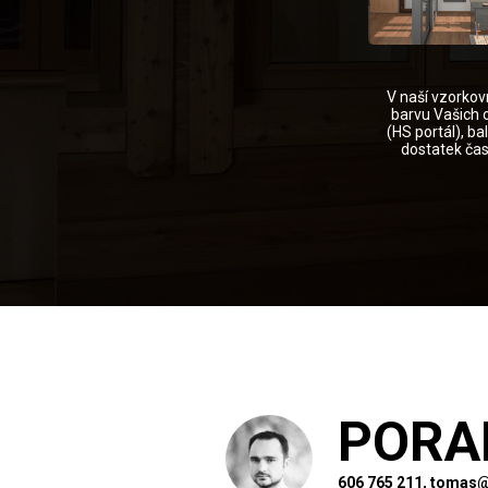
V naší vzorkov
barvu Vašich 
(HS portál), b
dostatek čas
PORA
606 765 211, tomas@