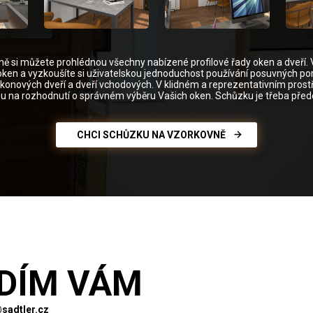
ně si můžete prohlédnou všechny nabízené profilové řady oken a dveří. 
oken a vyzkoušíte si uživatelskou jednoduchost používání posuvných por
alkonových dveří a dveří vchodových. V klidném a reprezentativním prost
u na rozhodnutí o správném výběru Vašich oken. Schůzku je třeba pře
CHCI SCHŮZKU NA VZORKOVNĚ
DÍM VÁM
sadtler.cz