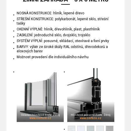
NOSNÁ KONSTRUKCE: hliník, lepené dřevo
STŘEŠNÍ KONSTRUKCE: polykarbonát, lepené sklo, střešní
tašky
OKENNÍ VÝPLNĚ: hliník, dřevohliník, plast, plasthliník
ZASKLENÍ: jednoduché sklo, dvojsklo, trojsklo
SYSTÉM VÝPLNÍ: posuvné, skládací, otevíravé a fixní prvky
BARVY: výběr ze široké škály RAL odstínů, dřevodekorů a
eloxových barev
Možnost provedení dle individuálního návrhu
Hliníkové posuvné dveře. Zdroj
Skládací hliníkové dveře. Zdroj
www.cortizo.cz
www.cortizo.cz