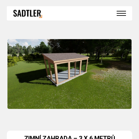
SPECIÁLNÍ KONSTRUKCE
HS PORTÁLY
BEZBARIÉROVÝ PRÁH
BEZRÁMOVÉ ZASKLENÍ
BEZRÁMOVÉ ROHOVÉ ZASKLENÍ
OKNA DO SRUBŮ A ROUBENEK
ZIMNÍ ZAHRADY
REFERENCE
AKTUALITY
KONTAKT
ZIMNÍ ZAHRADA – 3 X 6 METRŮ