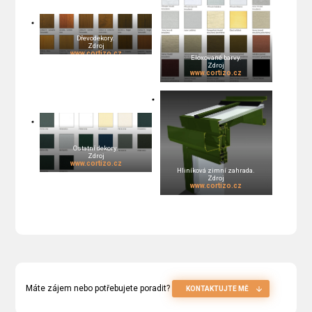
Dřevodekory.
Zdroj
www.cortizo.cz
Eloxované barvy.
Zdroj
www.cortizo.cz
Ostatní dekory.
Zdroj
www.cortizo.cz
Hliníková zimní zahrada.
Zdroj
www.cortizo.cz
Máte zájem nebo potřebujete poradit?
KONTAKTUJTE MĚ